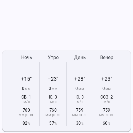
Ночь
Утро
День
Вечер
+15°
+23°
+28°
+23°
0
0
0
0
мм
мм
мм
мм
СВ
,
1
Ю
,
3
Ю
,
3
ССЗ
,
2
м/с
м/с
м/с
м/с
760
760
759
759
мм рт
.ст.
мм рт
.ст.
мм рт
.ст.
мм рт
.ст.
82
57
30
60
%
%
%
%