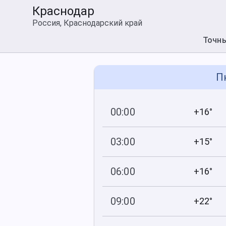
Краснодар
Россия, Краснодарский край
Точн
П
00:00
+16°
755
90
мм рт
.ст.
%
03:00
+15°
754
87
мм рт
.ст.
%
06:00
+16°
754
88
мм рт
.ст.
%
09:00
+22°
753
67
мм рт
.ст.
%