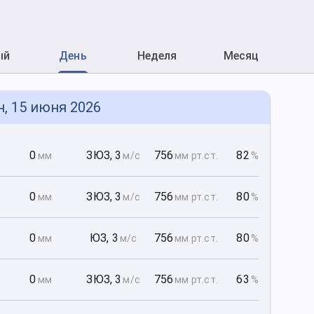
ый
День
Неделя
Месяц
н, 15 июня 2026
0
0
ЗЮЗ
,
3
756
82
мм
м/с
мм рт
.ст.
%
0
0
ЗЮЗ
,
3
756
80
мм
м/с
мм рт
.ст.
%
0
0
ЮЗ
,
3
756
80
мм
м/с
мм рт
.ст.
%
0
0
ЗЮЗ
,
3
756
63
мм
м/с
мм рт
.ст.
%