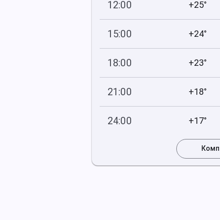
12:00
+25°
753
70
мм рт
.ст.
%
15:00
+24°
754
75
мм рт
.ст.
%
18:00
+23°
754
84
мм рт
.ст.
%
21:00
+18°
755
82
мм рт
.ст.
%
24:00
+17°
756
82
мм рт
.ст.
%
Комп