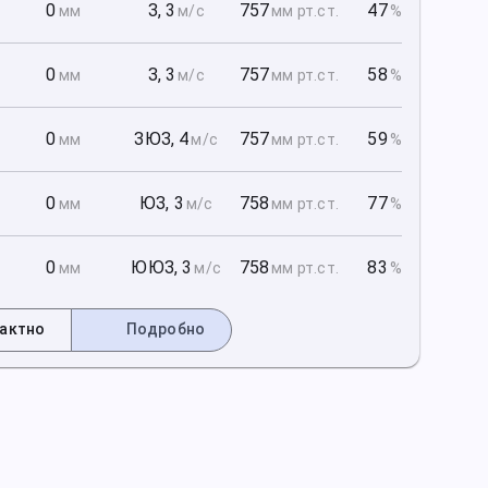
1
0
З
,
3
757
47
мм
м/с
мм рт
.ст.
%
1
0
З
,
3
757
58
мм
м/с
мм рт
.ст.
%
1
0
ЗЮЗ
,
4
757
59
мм
м/с
мм рт
.ст.
%
2
0
ЮЗ
,
3
758
77
мм
м/с
мм рт
.ст.
%
2
0
ЮЮЗ
,
3
758
83
мм
м/с
мм рт
.ст.
%
актно
Подробно