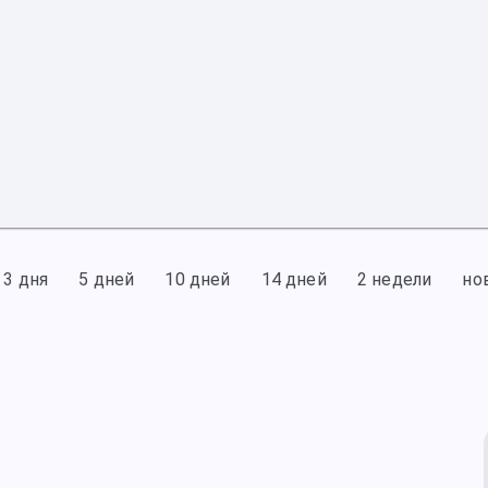
3 дня
5 дней
10 дней
14 дней
2 недели
но