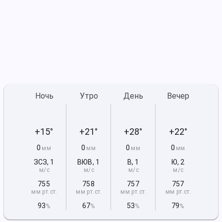
Ночь
Утро
День
Вечер
+15°
+21°
+28°
+22°
0
0
0
0
мм
мм
мм
мм
ЗСЗ
,
1
ВЮВ
,
1
В
,
1
Ю
,
2
м/с
м/с
м/с
м/с
755
758
757
757
мм рт
.ст.
мм рт
.ст.
мм рт
.ст.
мм рт
.ст.
93
67
53
79
%
%
%
%