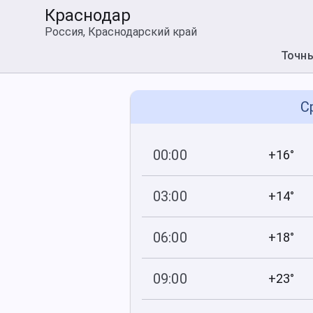
Краснодар
Россия, Краснодарский край
Точн
С
00:00
+16°
758
70
мм рт
.ст.
%
03:00
+14°
755
91
мм рт
.ст.
%
06:00
+18°
755
88
мм рт
.ст.
%
09:00
+23°
759
66
мм рт
.ст.
%