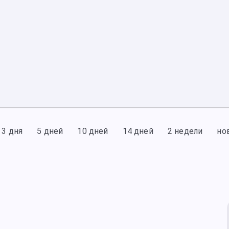
3 дня
5 дней
10 дней
14 дней
2 недели
но