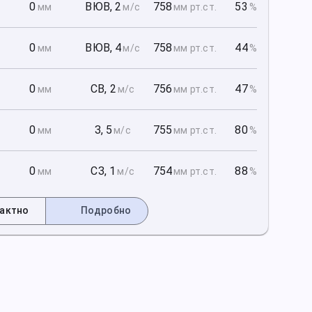
1
0
ВЮВ
,
2
758
53
мм
м/с
мм рт
.ст.
%
1
0
ВЮВ
,
4
758
44
мм
м/с
мм рт
.ст.
%
1
0
СВ
,
2
756
47
мм
м/с
мм рт
.ст.
%
2
0
З
,
5
755
80
мм
м/с
мм рт
.ст.
%
2
0
СЗ
,
1
754
88
мм
м/с
мм рт
.ст.
%
актно
Подробно