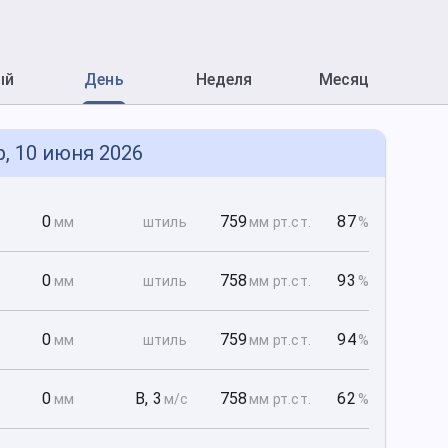
ый
День
Неделя
Месяц
р, 10 июня 2026
0
0
759
87
мм
штиль
мм рт
.ст.
%
0
0
758
93
мм
штиль
мм рт
.ст.
%
0
0
759
94
мм
штиль
мм рт
.ст.
%
0
0
В
,
3
758
62
мм
м/с
мм рт
.ст.
%