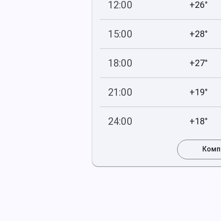
12:00
+26°
758
47
мм рт
.ст.
%
15:00
+28°
757
30
мм рт
.ст.
%
18:00
+27°
758
60
мм рт
.ст.
%
21:00
+19°
758
80
мм рт
.ст.
%
24:00
+18°
759
87
мм рт
.ст.
%
Комп