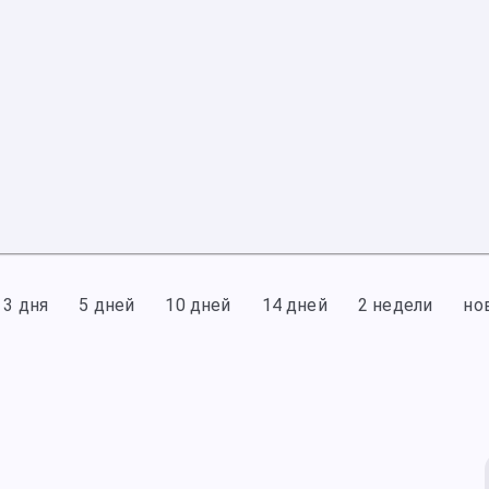
3 дня
5 дней
10 дней
14 дней
2 недели
но