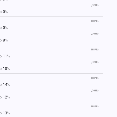
день
ью
0
%
ночь
ью
0
%
день
ью
8
%
ночь
ью
11
%
день
ью
10
%
ночь
ью
14
%
день
ью
12
%
ночь
ью
13
%