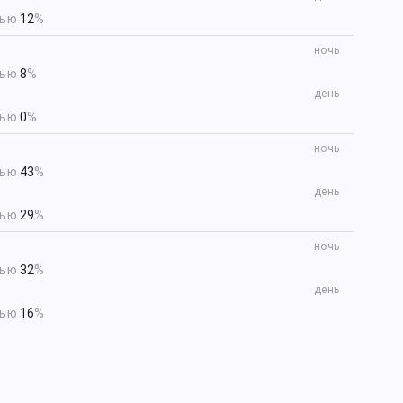
тью
12
%
ночь
тью
8
%
день
тью
0
%
ночь
тью
43
%
день
тью
29
%
ночь
тью
32
%
день
тью
16
%