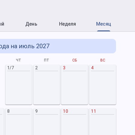
ый
День
Неделя
Месяц
ода на июль 2027
ЧТ
ПТ
СБ
ВС
1/7
2
3
4
8
9
10
11