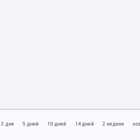
3 дня
5 дней
10 дней
14 дней
2 недели
но