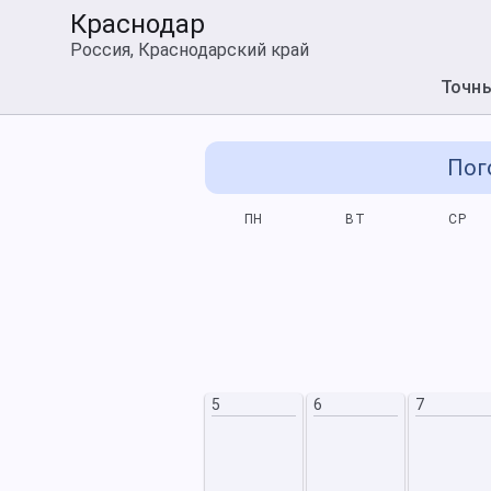
Краснодар
Россия, Краснодарский край
Точн
Пог
СБ
ВС
ПН
ВТ
СР
5
6
12
13
5
6
7