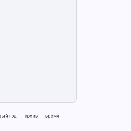
вый год
архив
время