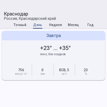
Краснодар
Россия, Краснодарский край
Точный
День
Неделя
Месяц
Год
Завтра
+23° ... +35°
ясно, без осадков
756
0
ВСВ
,
5
23
мм рт
.ст.
мм
м/с
%