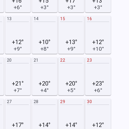
+16°
+15°
+17°
+13°
+6°
+3°
+3°
+3°
13
14
15
16
15
+12°
+10°
+13°
+12°
+9°
+8°
+9°
+10°
20
21
22
23
22
+21°
+20°
+20°
+23°
+7°
+4°
+5°
+6°
27
28
29
30
29
+17°
+14°
+14°
+12°