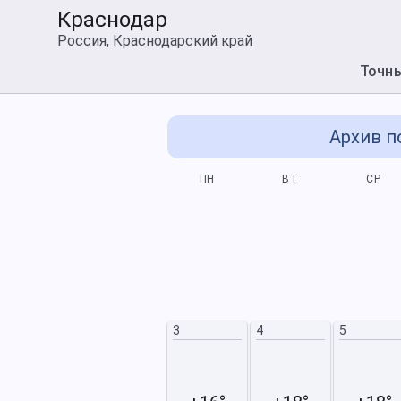
Краснодар
Россия, Краснодарский край
Точн
Архив п
СБ
ВС
ПН
ВТ
СР
4
5
11
12
3
4
5