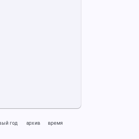
вый год
архив
время