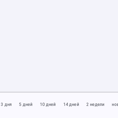
3 дня
5 дней
10 дней
14 дней
2 недели
но