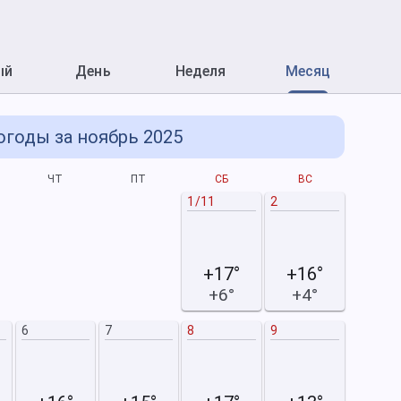
ый
День
Неделя
Месяц
огоды за ноябрь 2025
ЧТ
ПТ
СБ
ВС
П
1/11
2
1/12
+17°
+16°
+6°
+4°
6
7
8
9
8