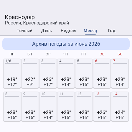
Краснодар
Россия, Краснодарский край
Точный
День
Неделя
Месяц
Год
Архив погоды за июнь 2026
ПН
ВТ
СР
ЧТ
ПТ
СБ
ВС
1/6
2
3
4
5
6
7
+19°
+22°
+26°
+28°
+28°
+28°
+29°
+12°
+9°
+12°
+14°
+15°
+15°
+14°
8
9
10
11
12
13
14
+28°
+28°
+29°
+28°
+28°
+26°
+24°
+15°
+15°
+14°
+15°
+16°
+16°
+16°