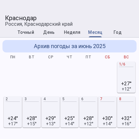
Краснодар
Россия, Краснодарский край
Точный
День
Неделя
Месяц
Год
Архив погоды за июнь 2025
ПН
ВТ
СР
ЧТ
ПТ
СБ
ВС
1/6
+27°
+12°
2
3
4
5
6
7
8
+24°
+28°
+29°
+25°
+28°
+30°
+32°
+17°
+15°
+13°
+14°
+12°
+14°
+16°